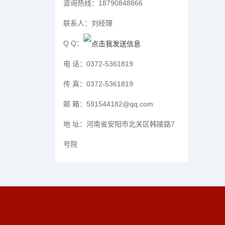
咨询热线：
18790848866
联系人：
刘经理
Q Q：
电 话：
0372-5361819
传 真：
0372-5361819
邮 箱：
591544182@qq.com
地 址：
河南省安阳市北关区韩陵路7
号院